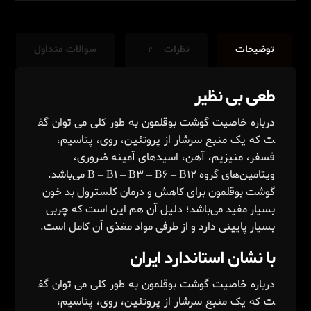
توضیحات
نظرات
سوالات متداول
۲
طعی بی نظیر
درباره
خاصیت
گوشت
بوقلمون
به
طور
کلی
می
توان
گف
ت
که
یک
منبع
سرشار
از
پروتئین، روی، پتاسیم،
فسفر، منیزیم، آهن، اسیدهای آمینه ضروری،
ویتامین‌های گروه B – B۱ – B۳ – B۶ – B۱۲ می‌باشد.
گوشت بوقلمون برای کاهش و درمان کلسترول بد خون
بسیار مفید می‌باشد؛ دلیل آن‌ هم این است که چربی
بسیار پایینی دارد و از طرفی مواد مغذی آن کامل است.
با نشان استاندارد ایران
درباره
خاصیت
گوشت
بوقلمون
به
طور
کلی
می
توان
گف
ت
که
یک
منبع
سرشار
از
پروتئین، روی، پتاسیم،