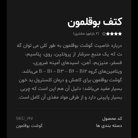
کتف بوقلمون
(
۲
بازخورد مشتری)
۱
امتیازدهی
۴
از ۵ در
درباره
خاصیت
گوشت
بوقلمون
به
طور
کلی
می
توان
گف
امتیازدهی
مشتری
ت
که
یک
منبع
سرشار
از
پروتئین، روی، پتاسیم،
فسفر، منیزیم، آهن، اسیدهای آمینه ضروری،
ویتامین‌های گروه B – B۱ – B۳ – B۶ – B۱۲ می‌باشد.
گوشت بوقلمون برای کاهش و درمان کلسترول بد خون
بسیار مفید می‌باشد؛ دلیل آن‌ هم این است که چربی
بسیار پایینی دارد و از طرفی مواد مغذی آن کامل است.
کد محصول
SKU_۱۹۷
دسته بندی ها
گوشت بوقلمون